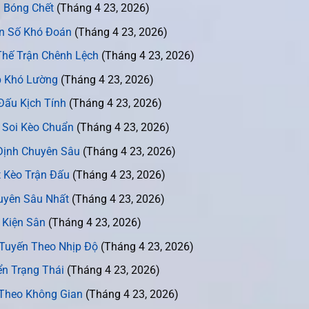
n Bóng Chết
(Tháng 4 23, 2026)
Ẩn Số Khó Đoán
(Tháng 4 23, 2026)
Thế Trận Chênh Lệch
(Tháng 4 23, 2026)
p Khó Lường
(Tháng 4 23, 2026)
Đấu Kịch Tính
(Tháng 4 23, 2026)
 Soi Kèo Chuẩn
(Tháng 4 23, 2026)
 Định Chuyên Sâu
(Tháng 4 23, 2026)
t Kèo Trận Đấu
(Tháng 4 23, 2026)
uyên Sâu Nhất
(Tháng 4 23, 2026)
 Kiện Sân
(Tháng 4 23, 2026)
 Tuyến Theo Nhịp Độ
(Tháng 4 23, 2026)
n Trạng Thái
(Tháng 4 23, 2026)
 Theo Không Gian
(Tháng 4 23, 2026)