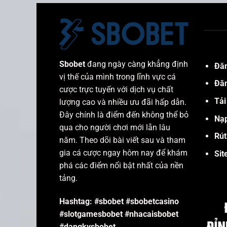
Sbobet
đang ngày càng khẳng định
Đă
vị thế của mình trong lĩnh vực cá
Đă
cược trực tuyến với dịch vụ chất
Tả
lượng cao và nhiều ưu đãi hấp dẫn.
Đây chính là điểm đến không thể bỏ
Nạ
qua cho người chơi mới lẫn lâu
Rút
năm. Theo dõi bài viết sau và tham
gia cá cược ngay hôm nay để khám
Si
phá các điểm nổi bật nhất của nền
tảng.
Hashtag: #sbobet #sbobetcasino
#slotgamesbobet #nhacaisbobet
#dangkysbobet