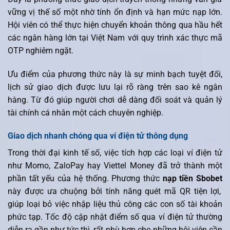
vững vị thế số một nhờ tính ổn định và hạn mức nạp lớn.
Hội viên có thể thực hiện chuyển khoản thông qua hầu hết
các ngân hàng lớn tại Việt Nam với quy trình xác thực mã
OTP nghiêm ngặt.
Ưu điểm của phương thức này là sự minh bạch tuyệt đối,
lịch sử giao dịch được lưu lại rõ ràng trên sao kê ngân
hàng. Từ đó giúp người chơi dễ dàng đối soát và quản lý
tài chính cá nhân một cách chuyên nghiệp.
Giao dịch nhanh chóng qua ví điện tử thông dụng
Trong thời đại kinh tế số, việc tích hợp các loại ví điện tử
như Momo, ZaloPay hay Viettel Money đã trở thành một
phần tất yếu của hệ thống. Phương thức
nạp tiền Sbobet
này được ưa chuộng bởi tính năng quét mã QR tiện lợi,
giúp loại bỏ việc nhập liệu thủ công các con số tài khoản
phức tạp. Tốc độ cập nhật điểm số qua ví điện tử thường
diễn ra gần như tức thì, rất phù hợp cho những hội viên cần