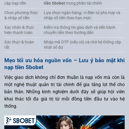
cập nạp tiền
tiền Sbobet
trong phần tài chính
Chọn phương thức
Lựa chọn ngân hàng/ ví điện tử phù hợp và
& nhập số tiền
nhập số tiền theo hạn mức
Xác nhận & thực
Kiểm tra thông tin giao dịch và tiến hành
hiện thanh toán
chuyển tiền theo hướng dẫn
Xác thực & hoàn
Nhập mã OTP (nếu có) và chờ hệ thống cập
tất
nhật số dư
Mẹo tối ưu hóa nguồn vốn – Lưu ý bảo mật khi
nạp tiền Sbobet
Việc giao dịch không chỉ đơn thuần là nạp vốn mà còn là
một nghệ thuật quản trị tài chính để gia tăng lợi thế cho
bản thân. Những kinh nghiệm dưới đây sẽ giúp hội viên
khai thác tối đa giá trị từ mỗi đồng tiền đầu tư vào hệ
thống.