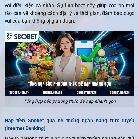
với điều kiện cá nhân. Sự linh hoạt này giúp xóa bỏ mọi
rào cản về khoảng cách địa lý và thời gian, đảm bảo cuộc
vui của bạn không bị gián đoạn.
Tổng hợp các phương thức để nạp nhanh gọn
Nạp tiền Sbobet qua hệ thống ngân hàng trực tuyến
(Internet Banking)
Đây là phương thức giao dịch truyền thống nhưng vẫn giữ