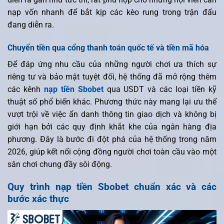
nạp vốn nhanh để bắt kịp các kèo rung trong trận đấu
đang diễn ra.
Chuyển tiền qua cổng thanh toán quốc tế và tiền mã hóa
Để đáp ứng nhu cầu của những người chơi ưa thích sự
riêng tư và bảo mật tuyệt đối, hệ thống đã mở rộng thêm
các kênh
nạp tiền Sbobet
qua USDT và các loại tiền kỹ
thuật số phổ biến khác. Phương thức này mang lại ưu thế
vượt trội về việc ẩn danh thông tin giao dịch và không bị
giới hạn bởi các quy định khắt khe của ngân hàng địa
phương. Đây là bước đi đột phá của hệ thống trong năm
2026, giúp kết nối cộng đồng người chơi toàn cầu vào một
sân chơi chung đầy sôi động.
Quy trình nạp tiền Sbobet chuẩn xác và các
bước xác thực