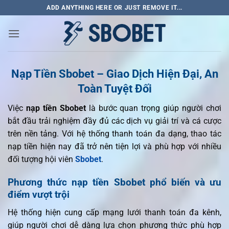
Bỏ
ADD ANYTHING HERE OR JUST REMOVE IT...
qua
nội
dung
Nạp Tiền Sbobet – Giao Dịch Hiện Đại, An
Toàn Tuyệt Đối
Việc
nạp tiền Sbobet
là bước quan trọng giúp người chơi
bắt đầu trải nghiệm đầy đủ các dịch vụ giải trí và cá cược
trên nền tảng. Với hệ thống thanh toán đa dạng, thao tác
nạp tiền hiện nay đã trở nên tiện lợi và phù hợp với nhiều
đối tượng hội viên
Sbobet
.
Phương thức nạp tiền Sbobet phổ biến và ưu
điểm vượt trội
Hệ thống hiện cung cấp mạng lưới thanh toán đa kênh,
giúp người chơi dễ dàng lựa chọn phương thức phù hợp