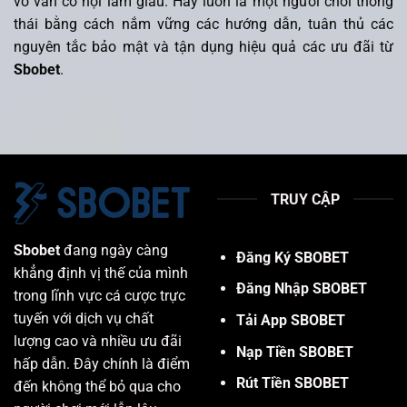
vô vàn cơ hội làm giàu. Hãy luôn là một người chơi thông
thái bằng cách nắm vững các hướng dẫn, tuân thủ các
nguyên tắc bảo mật và tận dụng hiệu quả các ưu đãi từ
Sbobet
.
TRUY CẬP
Sbobet
đang ngày càng
Đăng Ký SBOBET
khẳng định vị thế của mình
Đăng Nhập SBOBET
trong lĩnh vực cá cược trực
tuyến với dịch vụ chất
Tải App SBOBET
lượng cao và nhiều ưu đãi
Nạp Tiền SBOBET
hấp dẫn. Đây chính là điểm
Rút Tiền SBOBET
đến không thể bỏ qua cho