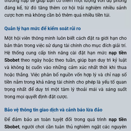
thưởng nạp sẽ giúp bạn có thêm một lượng vốn dự phòng
đáng kể, từ đó tăng thêm cơ hội trải nghiệm nhiều sảnh
cược hơn mà không cần bỏ thêm quá nhiều tiền túi.
Quản lý hạn mức để kiểm soát rủi ro
Một hội viên thông minh luôn biết cách đặt ra giới hạn cho
bản thân trong việc sử dụng tài chính cho mục đích giải trí.
Hệ thống cung cấp tính năng cài đặt hạn mức
nạp tiền
Sbobet
theo ngày hoặc theo tuần, giúp bạn duy trì kỷ luật
và không bị cuốn vào những cảm xúc nhất thời khi thua
hoặc thắng. Việc phân bổ nguồn vốn hợp lý và chỉ nạp số
tiền nằm trong khả năng tài chính cho phép là yếu tố quan
trọng nhất để duy trì một tâm lý thoải mái và sáng suốt
trong mọi quyết định đặt cược.
Bảo vệ thông tin giao dịch và cảnh báo lừa đảo
Để đảm bảo an toàn tuyệt đối trong quá trình
nạp tiền
Sbobet
, người chơi cần tuân thủ nghiêm ngặt các nguyên