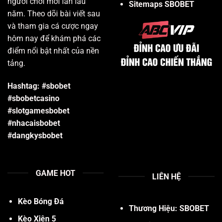
người chơi mới lẫn lâu
Sitemaps SBOBET
năm. Theo dõi bài viết sau
và tham gia cá cược ngay
hôm nay để khám phá các
điểm nổi bật nhất của nền
tảng.
Hashtag: #sbobet
#sbobetcasino
#slotgamesbobet
#nhacaisbobet
#dangkysbobet
GAME HOT
LIÊN HỆ
Kèo Bóng Đá
Thương Hiệu:
SBOBET
Kèo Xiên 5