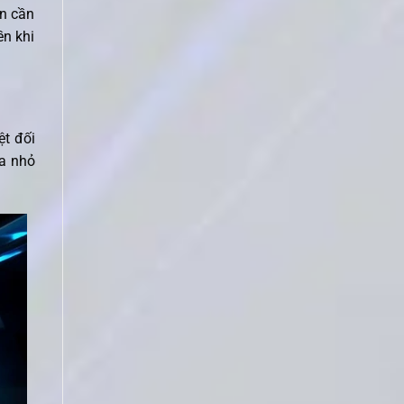
ên cần
ền khi
ệt đối
ia nhỏ