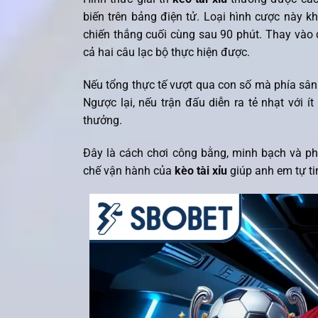
biến trên bảng điện tử. Loại hình cược này k
chiến thắng cuối cùng sau 90 phút. Thay vào 
cả hai câu lạc bộ thực hiện được.
Nếu tổng thực tế vượt qua con số mà phía sân 
Ngược lại, nếu trận đấu diễn ra tẻ nhạt với 
thưởng.
Đây là cách chơi công bằng, minh bạch và ph
chế vận hành của
kèo tài xỉu
giúp anh em tự ti