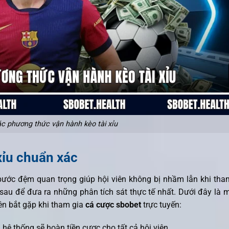
c phương thức vận hành kèo tài xỉu
xỉu chuẩn xác
bước đệm quan trọng giúp hội viên không bị nhầm lẫn khi tha
au để đưa ra những phân tích sát thực tế nhất. Dưới đây là 
ên bắt gặp khi tham gia
cá cược sbobet
trực tuyến:
hệ thống sẽ hoàn tiền cược cho tất cả hội viên.