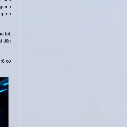
 giành
ung mà
g lợi.
i tiền
 rõ cơ