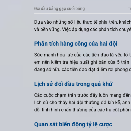
Đội đầu bảng gặp cuối bảng
T
Dựa vào những số liệu thực tế phía trên, khá
và bền vững. Việc áp dụng các phân tích chuy
Phân tích hàng công của hai đội
Sức mạnh hỏa lực của các tiền đạo là yếu tố t
em nên kiểm tra hiệu suất ghi bàn của 5 trậ
đang sở hữu các tiền đạo đạt điểm rơi phong
Lịch sử đối đầu trong quá khứ
Các cuộc chạm trán trước đây luôn mang đến
lịch sử cho thấy hai đội thường đá kín kẽ, a
dõi tình hình chấn thương của các trụ cột phò
Quan sát biến động tỷ lệ cược