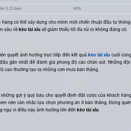
rên 3.25 bàn
60%
ch hàng có thể xây dựng cho mình một chiến thuật đầu tư thôn
ên sâu về
kèo tài xỉu
sẽ giảm thiểu tối đa rủi ro không đáng có.
iên quyết ảnh hưởng trực tiếp đến kết quả
kèo tài xỉu
cuối cùng
n đấu gần nhất để đánh giá phong độ các chân sút. Những độ
 độ cao thường tạo ra những cơn mưa bàn thắng.
 những gợi ý quý báu cho quyết định đặt cược của khách hàng
nh em nên cân nhắc lựa chọn phương án ít bàn thắng. Đừng quê
ng ngự vì điều này ảnh hưởng lớn đến
kèo tài xỉu
.