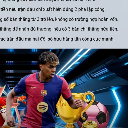
iền nếu trận đấu chỉ xuất hiện đúng 2 pha lập công.
g số bàn thắng từ 3 trở lên, không có trường hợp hoàn vốn.
 thắng để nhận đủ thưởng, nếu có 3 bàn chỉ thắng nửa tiền.
các trận đấu mà hai đội sở hữu hàng tấn công cực mạnh.