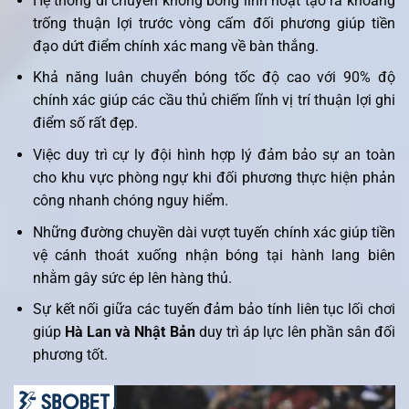
Hệ thống di chuyển không bóng linh hoạt tạo ra khoảng
trống thuận lợi trước vòng cấm đối phương giúp tiền
đạo dứt điểm chính xác mang về bàn thắng.
Khả năng luân chuyển bóng tốc độ cao với 90% độ
chính xác giúp các cầu thủ chiếm lĩnh vị trí thuận lợi ghi
điểm số rất đẹp.
Việc duy trì cự ly đội hình hợp lý đảm bảo sự an toàn
cho khu vực phòng ngự khi đối phương thực hiện phản
công nhanh chóng nguy hiểm.
Những đường chuyền dài vượt tuyến chính xác giúp tiền
vệ cánh thoát xuống nhận bóng tại hành lang biên
nhằm gây sức ép lên hàng thủ.
Sự kết nối giữa các tuyến đảm bảo tính liên tục lối chơi
giúp
Hà Lan và Nhật Bản
duy trì áp lực lên phần sân đối
phương tốt.