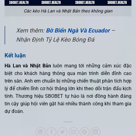
Các kèo Hà Lan và Nhật Bản theo không gian
Xem thêm:
Bờ Biển Ngà Và Ecuador
–
Nhận Định Tỷ Lệ Kèo Bóng Đá
Kết luận
Hà Lan và Nhật Bản
luôn mang tới những cảm xúc đặc
biệt cho khách hàng thông qua màn trình diễn đỉnh cao
trên sân. Anh em chuẩn bị những chiến thuật phân tích hợp
lý để chiếm lĩnh cơ hội thắng lớn khi theo dõi trận đấu kịch
tính. Thương hiệu SBOBET tự hào là nơi đồng hành đáng
tin cậy giúp hội viên gặt hái nhiều thành công khi tham gia
dự đoán.