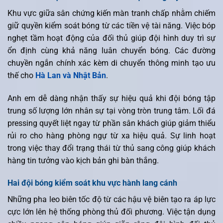
Khu vực giữa sân chứng kiến màn tranh chấp nhằm chiếm
giữ quyền kiểm soát bóng từ các tiền vệ tài năng. Việc bóp
nghẹt tầm hoạt động của đối thủ giúp đội hình duy trì sự
ổn định cùng khả năng luân chuyển bóng. Các đường
chuyền ngắn chính xác kèm di chuyển thông minh tạo ưu
thế cho
Hà Lan và Nhật Bản
.
Anh em dễ dàng nhận thấy sự hiệu quả khi đội bóng tập
trung số lượng lớn nhân sự tại vòng tròn trung tâm. Lối đá
pressing quyết liệt ngay từ phần sân khách giúp giảm thiểu
rủi ro cho hàng phòng ngự từ xa hiệu quả. Sự linh hoạt
trong việc thay đổi trạng thái từ thủ sang công giúp khách
hàng tin tưởng vào kịch bản ghi bàn thắng.
Hai đội bóng kiểm soát khu vực hành lang cánh
Những pha leo biên tốc độ từ các hậu vệ biên tạo ra áp lực
cực lớn lên hệ thống phòng thủ đối phương. Việc tận dụng