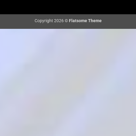
Copyright 2026 ©
Flatsome Theme