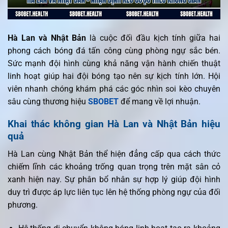
Hà Lan và Nhật Bản
là cuộc đối đầu kịch tính giữa hai
phong cách bóng đá tấn công cùng phòng ngự sắc bén.
Sức mạnh đội hình cùng khả năng vận hành chiến thuật
linh hoạt giúp hai đội bóng tạo nên sự kịch tính lớn. Hội
viên nhanh chóng khám phá các góc nhìn soi kèo chuyên
sâu cùng thương hiệu
SBOBET
để mang về lợi nhuận.
Khai thác không gian Hà Lan và Nhật Bản hiệu
quả
Hà Lan cùng Nhật Bản thể hiện đẳng cấp qua cách thức
chiếm lĩnh các khoảng trống quan trọng trên mặt sân cỏ
xanh hiện nay. Sự phân bổ nhân sự hợp lý giúp đội hình
duy trì được áp lực liên tục lên hệ thống phòng ngự của đối
phương.