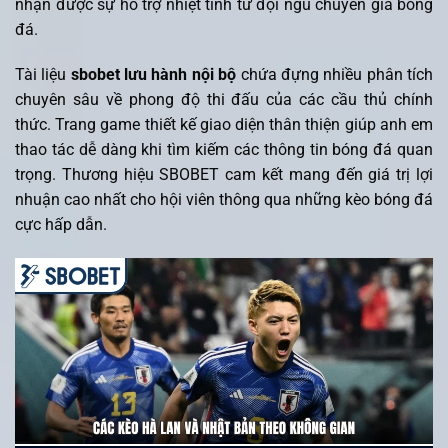
nhận được sự hỗ trợ nhiệt tình từ đội ngũ chuyên gia bóng
đá.
Tài liệu
sbobet lưu hành nội bộ
chứa đựng nhiều phân tích
chuyên sâu về phong độ thi đấu của các cầu thủ chính
thức. Trang game thiết kế giao diện thân thiện giúp anh em
thao tác dễ dàng khi tìm kiếm các thông tin bóng đá quan
trọng. Thương hiệu SBOBET cam kết mang đến giá trị lợi
nhuận cao nhất cho hội viên thông qua những kèo bóng đá
cực hấp dẫn.