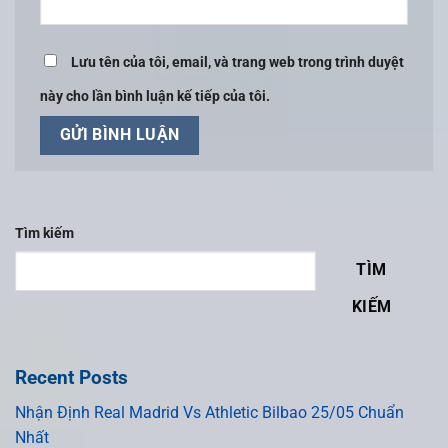
Lưu tên của tôi, email, và trang web trong trình duyệt
này cho lần bình luận kế tiếp của tôi.
Tìm kiếm
TÌM
KIẾM
Recent Posts
Nhận Định Real Madrid Vs Athletic Bilbao 25/05 Chuẩn
Nhất