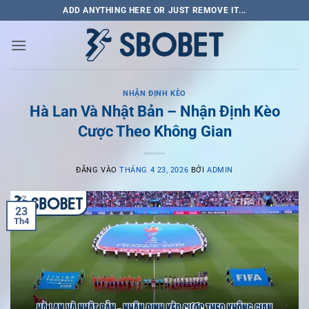
Bỏ
ADD ANYTHING HERE OR JUST REMOVE IT...
qua
nội
dung
NHẬN ĐỊNH KÈO
Hà Lan Và Nhật Bản – Nhận Định Kèo
Cược Theo Không Gian
ĐĂNG VÀO
THÁNG 4 23, 2026
BỞI
ADMIN
23
Th4