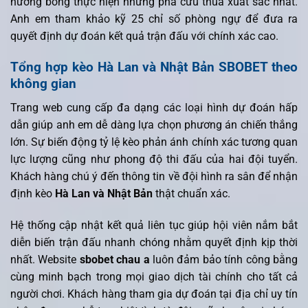
hướng bóng thực hiện những pha cứu thua xuất sắc nhất.
Anh em tham khảo kỹ 25 chỉ số phòng ngự để đưa ra
quyết định dự đoán kết quả trận đấu với chính xác cao.
Tổng hợp kèo Hà Lan và Nhật Bản SBOBET theo
không gian
Trang web cung cấp đa dạng các loại hình dự đoán hấp
dẫn giúp anh em dễ dàng lựa chọn phương án chiến thắng
lớn. Sự biến động tỷ lệ kèo phản ánh chính xác tương quan
lực lượng cũng như phong độ thi đấu của hai đội tuyển.
Khách hàng chú ý đến thông tin về đội hình ra sân để nhận
định kèo
Hà Lan và Nhật Bản
thật chuẩn xác.
Hệ thống cập nhật kết quả liên tục giúp hội viên nắm bắt
diễn biến trận đấu nhanh chóng nhằm quyết định kịp thời
nhất. Website
sbobet chau a
luôn đảm bảo tính công bằng
cùng minh bạch trong mọi giao dịch tài chính cho tất cả
người chơi. Khách hàng tham gia dự đoán tại địa chỉ uy tín