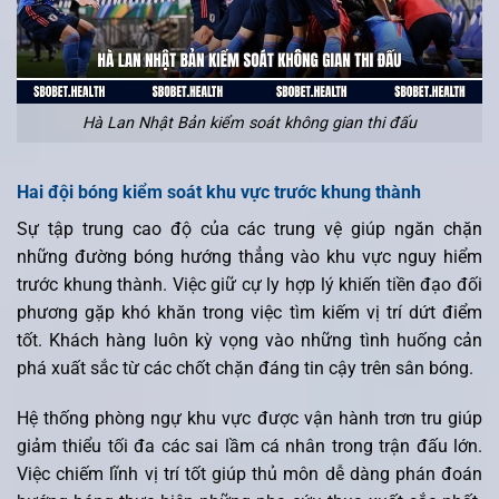
Hà Lan Nhật Bản kiểm soát không gian thi đấu
Hai đội bóng kiểm soát khu vực trước khung thành
Sự tập trung cao độ của các trung vệ giúp ngăn chặn
những đường bóng hướng thẳng vào khu vực nguy hiểm
trước khung thành. Việc giữ cự ly hợp lý khiến tiền đạo đối
phương gặp khó khăn trong việc tìm kiếm vị trí dứt điểm
tốt. Khách hàng luôn kỳ vọng vào những tình huống cản
phá xuất sắc từ các chốt chặn đáng tin cậy trên sân bóng.
Hệ thống phòng ngự khu vực được vận hành trơn tru giúp
giảm thiểu tối đa các sai lầm cá nhân trong trận đấu lớn.
Việc chiếm lĩnh vị trí tốt giúp thủ môn dễ dàng phán đoán