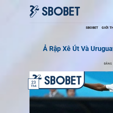
Bỏ
qua
nội
dung
SBOBET
GIỚI T
Ả Rập Xê Út Và Urugua
ĐĂNG
23
Th4