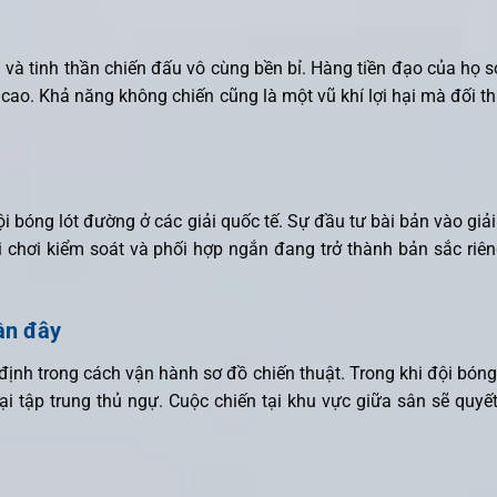
a và tinh thần chiến đấu vô cùng bền bỉ. Hàng tiền đạo của họ 
 cao. Khả năng không chiến cũng là một vũ khí lợi hại mà đối t
 bóng lót đường ở các giải quốc tế. Sự đầu tư bài bản vào giả
ối chơi kiểm soát và phối hợp ngắn đang trở thành bản sắc riê
ần đây
định trong cách vận hành sơ đồ chiến thuật. Trong khi đội bó
lại tập trung thủ ngự. Cuộc chiến tại khu vực giữa sân sẽ quyế